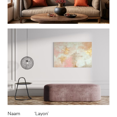
Naam ‘Layon’