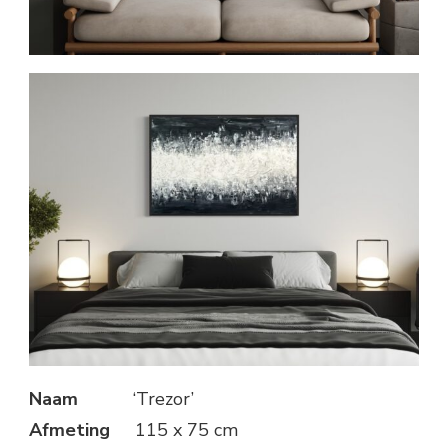
Naam
‘Trezor’
Afmeting
115 x 75 cm