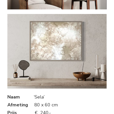
Naam
‘Sela’
Afmeting
80 x 60 cm
Prijs
€ 240,-